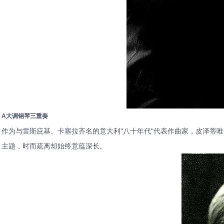
A大调钢琴三重奏
作为与雷斯庇基、卡塞拉齐名的意大利"八十年代"代表作曲家，皮泽蒂
主题，时而疏离却始终意蕴深长。