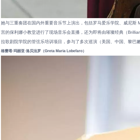
她与三重奏团在国内外重要音乐节上演出，包括罗马爱乐学院、威尼斯 M
宫的保利娜小教堂进行了现场音乐会直播，还为即将由璀璨经典（Brilliant 
拉歌剧院学院的管弦乐培训项目，参与了多次巡演（美国、中国、黎巴
格蕾塔·玛丽亚·洛贝法罗（Greta Maria Lobefaro）