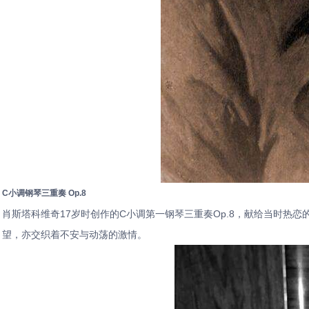
C小调钢琴三重奏 Op.8
肖斯塔科维奇17岁时创作的C小调第一钢琴三重奏Op.8，献给当时热
望，亦交织着不安与动荡的激情。