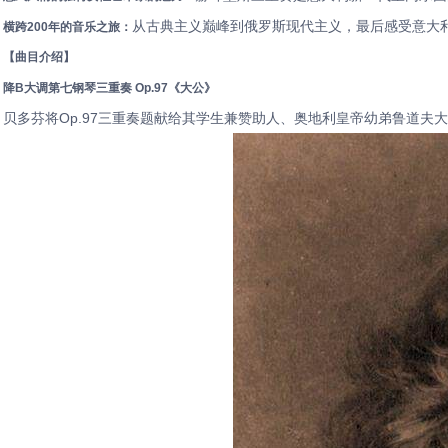
从古典主义巅峰到俄罗斯现代主义，最后感受意大
横跨200年的音乐之旅：
【曲目介绍】
降B大调第七钢琴三重奏 Op.97《大公》
贝多芬将Op.97三重奏题献给其学生兼赞助人、奥地利皇帝幼弟鲁道夫