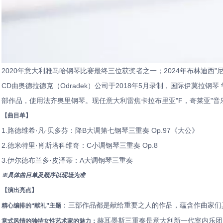
2020年意大利雅马哈钢琴比赛最终三位获奖者之一；2024年布林迪西
CD由奥德拉德克（Odradek）公司于2018年5月录制，国际伊莫拉钢琴 学
部作品，使用法齐奥里钢琴。现任意大利雷焦卡拉布里亚"F，奇莱亚"音
【曲目单】
1.路德维希·凡·贝多芬：降B大调第七钢琴三重奏 Op.97《大公》
2.德米特里·肖斯塔科维奇：C小调钢琴三重奏 Op.8
3.伊尔德布兰多·皮泽蒂：A大调钢琴三重奏
※具体曲目单及顺序以现场为准
【演出亮点】
：三部作品都是献给重要之人的作品，蕴含作曲家们
精心编排的“献礼”主题
赫耳墨斯三重奏是意大利新一代室内乐团
意式风情的独特女性艺术家的魅力：