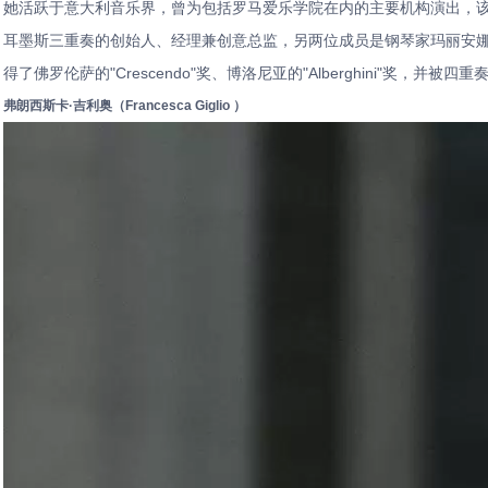
她活跃于意大利音乐界，曾为包括罗马爱乐学院在内的主要机构演出，该学院于 
耳墨斯三重奏的创始人、经理兼创意总监，另两位成员是钢琴家玛丽安娜·普尔索尼（
得了佛罗伦萨的"Crescendo"奖、博洛尼亚的"Alberghini"奖，并被四重奏之家"L
弗朗西斯卡·吉利奥（Francesca Giglio ）