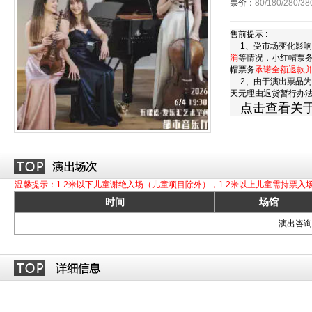
票价：
80/180/280/38
售前提示 :
1、受市场变化影响
消
等情况，小红帽票
帽票务
承诺全额退款
2、由于演出票品为
天无理由退货暂行办
点击查看关
温馨提示：1.2米以下儿童谢绝入场（儿童项目除外），1.2米以上儿童需持票入
时间
场馆
演出咨询订