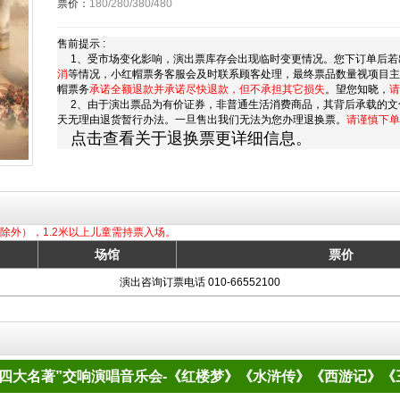
票价：
180/280/380/480
售前提示 :
1、受市场变化影响，演出票库存会出现临时变更情况。您下订单后若
消
等情况，小红帽票务客服会及时联系顾客处理，最终票品数量视项目
帽票务
承诺全额退款并承诺尽快退款，但不承担其它损失
。望您知晓，
请
2、由于演出票品为有价证券，非普通生活消费商品，其背后承载的文
天无理由退货暂行办法。一旦售出我们无法为您办理退换票。
请谨慎下单
点击查看关于退换票更详细信息。
除外），1.2米以上儿童需持票入场。
场馆
票价
演出咨询订票电话 010-66552100
“四大名著”交响演唱音乐会-《红楼梦》《水浒传》《西游记》《