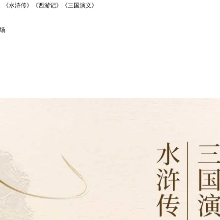
梦》《水浒传》《西游记》《三国演义》
剧场