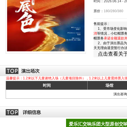
时间：2026.06.14 - 
票价：
180/280/380
售前提示 :
1、受市场变化影响
消
等情况，小红帽票
帽票务
承诺全额退款
2、由于演出票品为
天无理由退货暂行办
点击查看关
温馨提示：1.2米以下儿童谢绝入场（儿童项目除外），1.2米以上儿童需持票入
时间
场馆
演出咨询订
爱乐汇交响乐团大型原创交响