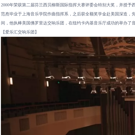
2000年荣获第二届芬兰西贝柳斯国际指挥大赛评委会特别大奖，并授予西贝柳斯
范焘毕业于上海音乐学院作曲指挥系，之后获全额奖学金赴美国深造，先后师从
间，他执棒美国佛罗里达交响乐团，在纽约卡内基音乐厅成功的举办了
【爱乐汇交响乐团】