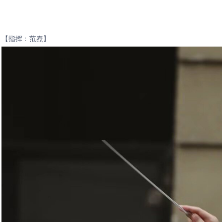
【指挥：范焘】