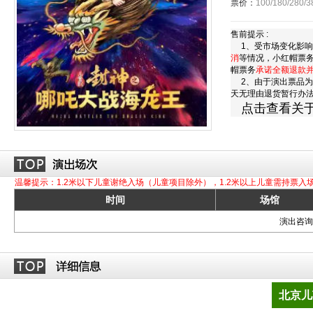
票价：
100/180/280/3
售前提示 :
1、受市场变化影响
消
等情况，小红帽票
帽票务
承诺全额退款
2、由于演出票品为
天无理由退货暂行办
点击查看关
温馨提示：1.2米以下儿童谢绝入场（儿童项目除外），1.2米以上儿童需持票入
时间
场馆
演出咨询订
北京儿