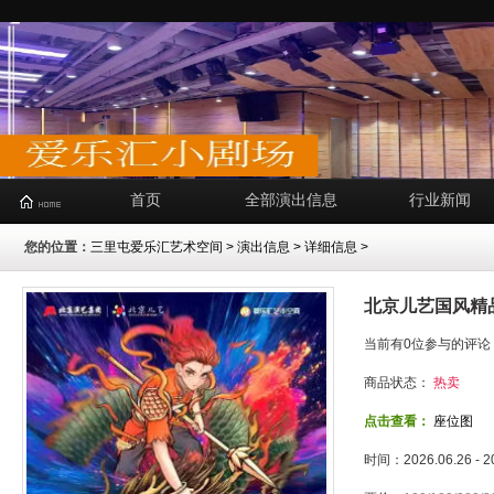
首页
全部演出信息
行业新闻
您的位置：
三里屯爱乐汇艺术空间
>
演出信息
> 详细信息 >
北京儿艺国风精
当前有0位参与的评论
商品状态：
热卖
点击查看：
座位图
时间：2026.06.26 - 