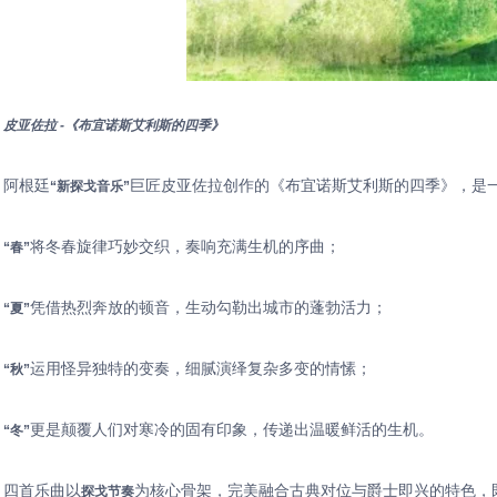
⽪亚佐拉 -《布宜诺斯艾利斯的四季》
阿根廷
巨匠皮亚佐拉创作的《布宜诺斯艾利斯的四季》，是
“新探戈音乐”
将冬春旋律巧妙交织，奏响充满生机的序曲；
“春”
凭借热烈奔放的顿音，生动勾勒出城市的蓬勃活力；
“夏”
运用怪异独特的变奏，细腻演绎复杂多变的情愫；
“秋”
更是颠覆人们对寒冷的固有印象，传递出温暖鲜活的生机。
“冬”
四首乐曲以
为核心骨架，完美融合古典对位与爵士即兴的特色，
探戈节奏