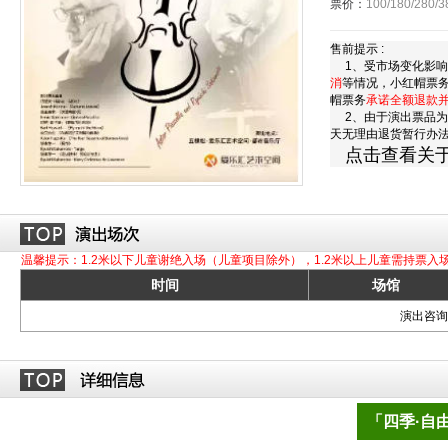
票价：
100/180/280/3
售前提示 :
1、受市场变化影响
消
等情况，小红帽票
帽票务
承诺全额退款
2、由于演出票品为
天无理由退货暂行办
点击查看关
温馨提示：1.2米以下儿童谢绝入场（儿童项目除外），1.2米以上儿童需持票入
时间
场馆
演出咨询订
「四季·自