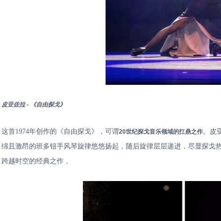
⽪亚佐拉 - 《⾃由探⼽》
这首1974年创作的《自由探戈》，可谓
。皮
20世纪探戈音乐领域的扛鼎之作
绵且激昂的班多钮手风琴旋律悠悠扬起，随后旋律层层递进，尽显探戈
跨越时空的经典之作 。