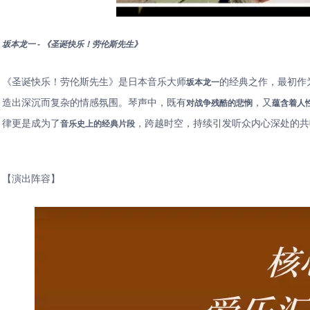
坂本⻰⼀ - 《圣诞快乐！劳伦斯先⽣》
《圣诞快乐！劳伦斯先生》是日本音乐大师
的经典之作，最初作
坂本龙一
造出深沉而复杂的情感氛围。琴声中，既有
，又
对战争残酷的悲悯
蕴含着人
律更是成为了
，跨越时空，持续引发听众内心深处的共
音乐史上的经典片段
【演出阵容】