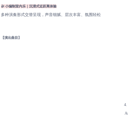
🎻 小编制室内乐｜沉浸式近距离体验
多种演奏形式交替呈现，声音细腻、层次丰富、氛围轻松
【演出曲目】
4
As