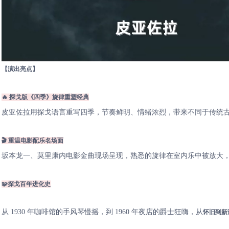
【演出亮点】
🔥 探戈版《四季》旋律重塑经典
皮亚佐拉用探戈语言重写四季，节奏鲜明、情绪浓烈，带来不同于传统
🎬 重温电影配乐名场面
坂本龙一、莫里康内电影金曲现场呈现，熟悉的旋律在室内乐中被放大
🧩探戈百年进化史
从 1930 年咖啡馆的手风琴慢摇，到 1960 年夜店的爵士狂嗨，从
怀旧到新